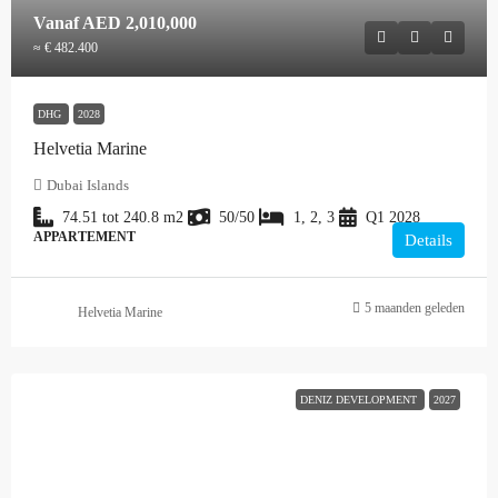
Vanaf
AED 2,010,000
≈ € 482.400
DHG
2028
Helvetia Marine
Dubai Islands
74.51 tot 240.8
m2
50/50
1, 2, 3
Q1 2028
APPARTEMENT
Details
5 maanden geleden
Helvetia Marine
DENIZ DEVELOPMENT
2027