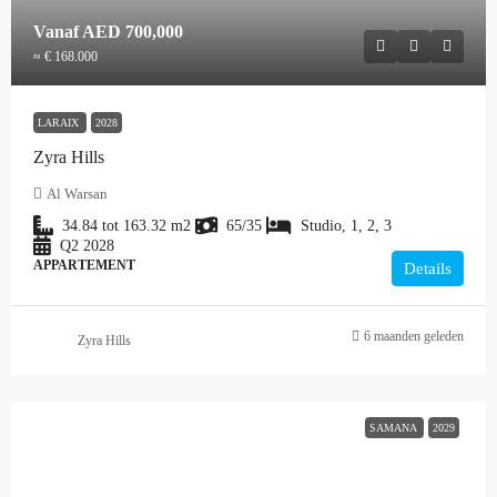
Vanaf
AED 700,000
≈ € 168.000
LARAIX
2028
Zyra Hills
Al Warsan
34.84 tot 163.32
m2
65/35
Studio, 1, 2, 3
Q2 2028
APPARTEMENT
Details
6 maanden geleden
Zyra Hills
SAMANA
2029