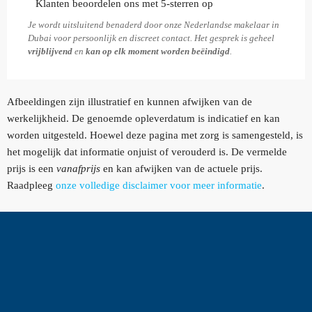
Klanten beoordelen ons met 5-sterren op
Je wordt uitsluitend benaderd door onze Nederlandse makelaar in
Dubai voor persoonlijk en discreet contact. Het gesprek is geheel
vrijblijvend
en
kan op elk moment worden beëindigd
.
Afbeeldingen zijn illustratief en kunnen afwijken van de
werkelijkheid. De genoemde opleverdatum is indicatief en kan
worden uitgesteld. Hoewel deze pagina met zorg is samengesteld, is
het mogelijk dat informatie onjuist of verouderd is. De vermelde
prijs is een
vanafprijs
en kan afwijken van de actuele prijs.
Raadpleeg
onze volledige disclaimer voor meer informatie
.