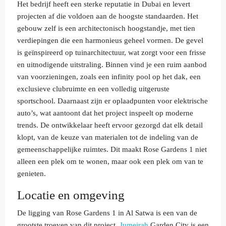
Het bedrijf heeft een sterke reputatie in Dubai en levert
projecten af die voldoen aan de hoogste standaarden. Het
gebouw zelf is een architectonisch hoogstandje, met tien
verdiepingen die een harmonieus geheel vormen. De gevel
is geïnspireerd op tuinarchitectuur, wat zorgt voor een frisse
en uitnodigende uitstraling. Binnen vind je een ruim aanbod
van voorzieningen, zoals een infinity pool op het dak, een
exclusieve clubruimte en een volledig uitgeruste
sportschool. Daarnaast zijn er oplaadpunten voor elektrische
auto’s, wat aantoont dat het project inspeelt op moderne
trends. De ontwikkelaar heeft ervoor gezorgd dat elk detail
klopt, van de keuze van materialen tot de indeling van de
gemeenschappelijke ruimtes. Dit maakt Rose Gardens 1 niet
alleen een plek om te wonen, maar ook een plek om van te
genieten.
Locatie en omgeving
De ligging van Rose Gardens 1 in Al Satwa is een van de
grootste troeven van dit project.
Jumeirah
Garden City is een