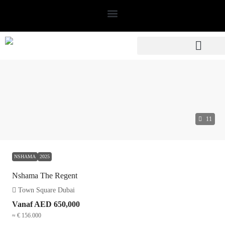
11
NSHAMA
2025
Nshama The Regent
Town Square Dubai
Vanaf
AED 650,000
≈ € 156.000