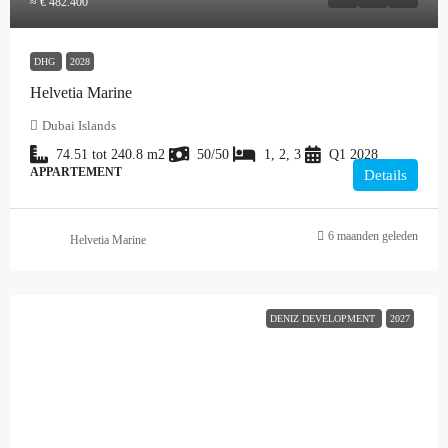
≈ € 482.400
DHG
2028
Helvetia Marine
Dubai Islands
74.51 tot 240.8
m2
50/50
1, 2, 3
Q1 2028
APPARTEMENT
Details
6 maanden geleden
Helvetia Marine
DENIZ DEVELOPMENT
2027