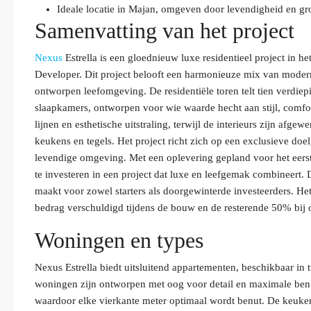
Ideale locatie in Majan, omgeven door levendigheid en g
Samenvatting van het project
Nexus
Estrella is een gloednieuw luxe residentieel project in h
Developer. Dit project belooft een harmonieuze mix van moder
ontworpen leefomgeving. De residentiële toren telt tien verdiep
slaapkamers, ontworpen voor wie waarde hecht aan stijl, comfort 
lijnen en esthetische uitstraling, terwijl de interieurs zijn afg
keukens en tegels. Het project richt zich op een exclusieve do
levendige omgeving. Met een oplevering gepland voor het eers
te investeren in een project dat luxe en leefgemak combineert.
maakt voor zowel starters als doorgewinterde investeerders. He
bedrag verschuldigd tijdens de bouw en de resterende 50% bij 
Woningen en types
Nexus Estrella biedt uitsluitend appartementen, beschikbaar in
woningen zijn ontworpen met oog voor detail en maximale benut
waardoor elke vierkante meter optimaal wordt benut. De keuke