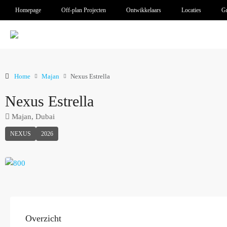
Homepage
Off-plan Projecten
Ontwikkelaars
Locaties
Gr
Home
Majan
Nexus Estrella
Nexus Estrella
Majan, Dubai
NEXUS
2026
Overzicht