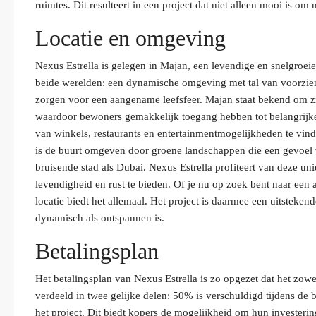
ruimtes. Dit resulteert in een project dat niet alleen mooi is om
Locatie en omgeving
Nexus Estrella is gelegen in Majan, een levendige en snelgro
beide werelden: een dynamische omgeving met tal van voorzie
zorgen voor een aangename leefsfeer. Majan staat bekend om zij
waardoor bewoners gemakkelijk toegang hebben tot belangrijke
van winkels, restaurants en entertainmentmogelijkheden te vin
is de buurt omgeven door groene landschappen die een gevoel v
bruisende stad als Dubai. Nexus Estrella profiteert van deze 
levendigheid en rust te bieden. Of je nu op zoek bent naar een ac
locatie biedt het allemaal. Het project is daarmee een uitstek
dynamisch als ontspannen is.
Betalingsplan
Het betalingsplan van Nexus Estrella is zo opgezet dat het zowel
verdeeld in twee gelijke delen: 50% is verschuldigd tijdens de
het project. Dit biedt kopers de mogelijkheid om hun investerin