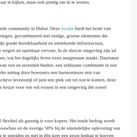
 naar te kijken, maar ook prettig om in te wonen.
eiende community in Dubai. Deze
locatie
biedt het beste van
ningen, gecombineerd met rustige, groene elementen die
n goede bereikbaarheid en uitstekende infrastructuur,
 wegen en openbaar vervoer. In de directe omgeving zijn tal
den, wat het dagelijks leven extra aangenaam maakt. Daarnaast
an rust en sereniteit bieden, een zeldzame combinatie in een
unieke setting door bewoners een harmonieuze mix van
tieve levensstijl of juist een plek om tot rust te komen, deze
ende keuze voor wie wil wonen in een omgeving die zowel
 flexibel als gunstig is voor kopers. Het totale bedrag wordt
 bouwfase en de overige 50% bij de uiteindelijke oplevering van
g te spreiden en niet in één keer een groot bedrag te hoeven