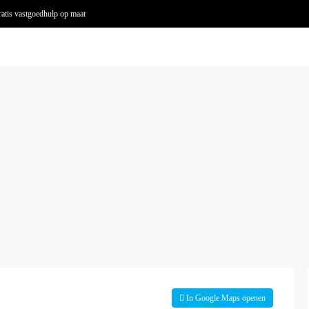
atis vastgoedhulp op maat
In Google Maps openen