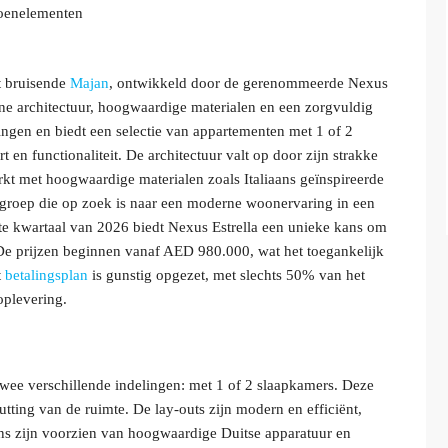
roenelementen
et bruisende
Majan
, ontwikkeld door de gerenommeerde Nexus
ne architectuur, hoogwaardige materialen en een zorgvuldig
ingen en biedt een selectie van appartementen met 1 of 2
en functionaliteit. De architectuur valt op door zijn strakke
ewerkt met hoogwaardige materialen zoals Italiaans geïnspireerde
elgroep die op zoek is naar een moderne woonervaring in een
te kwartaal van 2026 biedt Nexus Estrella een unieke kans om
 De prijzen beginnen vanaf AED 980.000, wat het toegankelijk
t
betalingsplan
is gunstig opgezet, met slechts 50% van het
oplevering.
 twee verschillende indelingen: met 1 of 2 slaapkamers. Deze
ting van de ruimte. De lay-outs zijn modern en efficiënt,
ns zijn voorzien van hoogwaardige Duitse apparatuur en