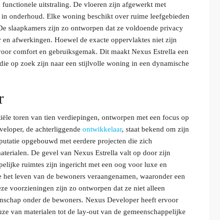
n functionele uitstraling. De vloeren zijn afgewerkt met
sch in onderhoud. Elke woning beschikt over ruime leefgebieden
. De slaapkamers zijn zo ontworpen dat ze voldoende privacy
r en afwerkingen. Hoewel de exacte oppervlaktes niet zijn
d voor comfort en gebruiksgemak. Dit maakt Nexus Estrella een
die op zoek zijn naar een stijlvolle woning in een dynamische
r
iële toren van tien verdiepingen, ontworpen met een focus op
eloper, de achterliggende
ontwikkelaar
, staat bekend om zijn
reputatie opgebouwd met eerdere projecten die zich
erialen. De gevel van Nexus Estrella valt op door zijn
ppelijke ruimtes zijn ingericht met een oog voor luxe en
ie het leven van de bewoners veraangenamen, waaronder een
e voorzieningen zijn zo ontworpen dat ze niet alleen
enschap onder de bewoners. Nexus Developer heeft ervoor
uze van materialen tot de lay-out van de gemeenschappelijke