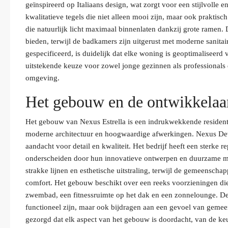
geïnspireerd op Italiaans design, wat zorgt voor een stijlvolle e
kwalitatieve tegels die niet alleen mooi zijn, maar ook prakti
die natuurlijk licht maximaal binnenlaten dankzij grote ramen
bieden, terwijl de badkamers zijn uitgerust met moderne sanitai
gespecificeerd, is duidelijk dat elke woning is geoptimaliseer
uitstekende keuze voor zowel jonge gezinnen als professionals 
omgeving.
Het gebouw en de ontwikkelaa
Het gebouw van Nexus Estrella is een indrukwekkende resident
moderne architectuur en hoogwaardige afwerkingen. Nexus Dev
aandacht voor detail en kwaliteit. Het bedrijf heeft een sterke 
onderscheiden door hun innovatieve ontwerpen en duurzame mat
strakke lijnen en esthetische uitstraling, terwijl de gemeenscha
comfort. Het gebouw beschikt over een reeks voorzieningen d
zwembad, een fitnessruimte op het dak en een zonnelounge. Dez
functioneel zijn, maar ook bijdragen aan een gevoel van geme
gezorgd dat elk aspect van het gebouw is doordacht, van de ke