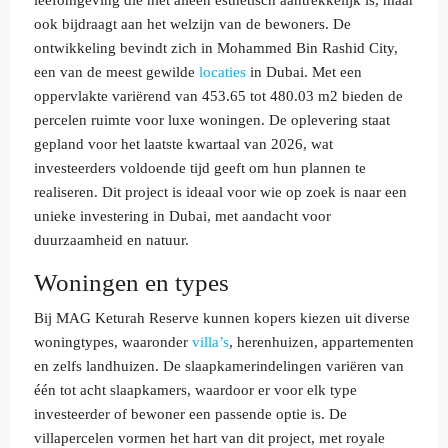
leefomgeving die niet alleen esthetisch aantrekkelijk is, maar
ook bijdraagt aan het welzijn van de bewoners. De
ontwikkeling bevindt zich in Mohammed Bin Rashid City,
een van de meest gewilde
locaties
in Dubai. Met een
oppervlakte variërend van 453.65 tot 480.03 m2 bieden de
percelen ruimte voor luxe woningen. De oplevering staat
gepland voor het laatste kwartaal van 2026, wat
investeerders voldoende tijd geeft om hun plannen te
realiseren. Dit project is ideaal voor wie op zoek is naar een
unieke investering in Dubai, met aandacht voor
duurzaamheid en natuur.
Woningen en types
Bij MAG Keturah Reserve kunnen kopers kiezen uit diverse
woningtypes, waaronder
villa’s
, herenhuizen, appartementen
en zelfs landhuizen. De slaapkamerindelingen variëren van
één tot acht slaapkamers, waardoor er voor elk type
investeerder of bewoner een passende optie is. De
villapercelen vormen het hart van dit project, met royale