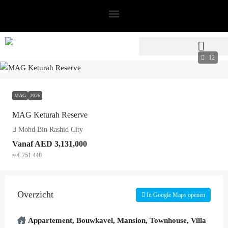
12
MAG
2026
MAG Keturah Reserve
Mohd Bin Rashid City
Vanaf
AED 3,131,000
≈ € 751.440
Overzicht
In Google Maps openen
Appartement
,
Bouwkavel
,
Mansion
,
Townhouse
,
Villa