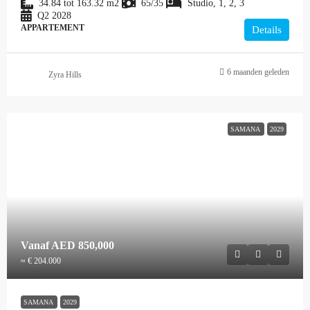
34.84 tot 163.32
m2
65/35
Studio, 1, 2, 3
Q2 2028
APPARTEMENT
Details
6 maanden geleden
Zyra Hills
SAMANA
2029
Vanaf
AED 850,000
≈ € 204.000
SAMANA
2029