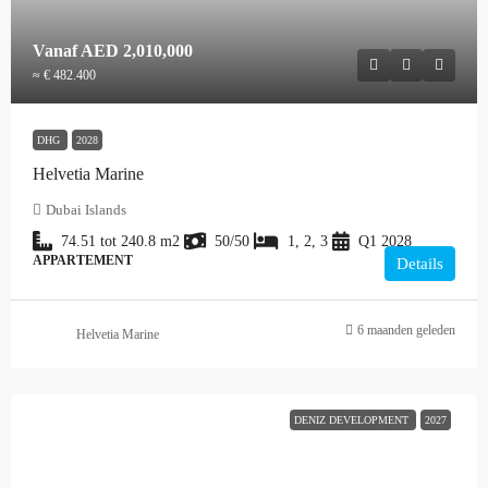
Vanaf
AED 2,010,000
≈ € 482.400
DHG
2028
Helvetia Marine
Dubai Islands
74.51 tot 240.8
m2
50/50
1, 2, 3
Q1 2028
APPARTEMENT
Details
6 maanden geleden
Helvetia Marine
DENIZ DEVELOPMENT
2027