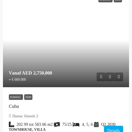
Vanaf
AED 2,750,000
≈ € 660.000
DAMAC
2030
Cuba
Damac Islands 2
202.99 tot 583.06
m2
75/25
4, 5, 6
Q2 2030
TOWNHOUSE, VILLA
Details