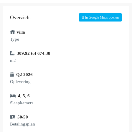
Overzicht
In Google Maps openen
Villa
Type
309.92 tot 674.38
m2
Q2 2026
Oplevering
4
,
5
,
6
Slaapkamers
50/50
Betalingsplan