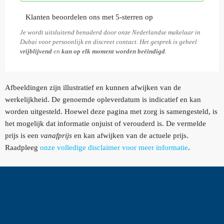
Klanten beoordelen ons met 5-sterren op
Je wordt uitsluitend benaderd door onze Nederlandse makelaar in
Dubai voor persoonlijk en discreet contact. Het gesprek is geheel
vrijblijvend
en
kan op elk moment worden beëindigd
.
Afbeeldingen zijn illustratief en kunnen afwijken van de
werkelijkheid. De genoemde opleverdatum is indicatief en kan
worden uitgesteld. Hoewel deze pagina met zorg is samengesteld, is
het mogelijk dat informatie onjuist of verouderd is. De vermelde
prijs is een
vanafprijs
en kan afwijken van de actuele prijs.
Raadpleeg
onze volledige disclaimer voor meer informatie
.