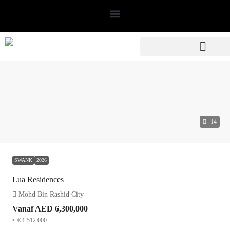
14
SWANK
2026
Lua Residences
Mohd Bin Rashid City
Vanaf
AED 6,300,000
≈ € 1.512.000