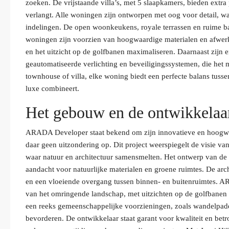
zoeken. De vrijstaande villa’s, met 5 slaapkamers, bieden extra 
verlangt. Alle woningen zijn ontworpen met oog voor detail, wa
indelingen. De open woonkeukens, royale terrassen en ruime ba
woningen zijn voorzien van hoogwaardige materialen en afwerkin
en het uitzicht op de golfbanen maximaliseren. Daarnaast zijn 
geautomatiseerde verlichting en beveiligingssystemen, die het
townhouse of villa, elke woning biedt een perfecte balans tussen
luxe combineert.
Het gebouw en de ontwikkelaa
ARADA Developer staat bekend om zijn innovatieve en hoogwaar
daar geen uitzondering op. Dit project weerspiegelt de visie va
waar natuur en architectuur samensmelten. Het ontwerp van de
aandacht voor natuurlijke materialen en groene ruimtes. De arch
en een vloeiende overgang tussen binnen- en buitenruimtes. A
van het omringende landschap, met uitzichten op de golfbanen 
een reeks gemeenschappelijke voorzieningen, zoals wandelpaden
bevorderen. De ontwikkelaar staat garant voor kwaliteit en bet