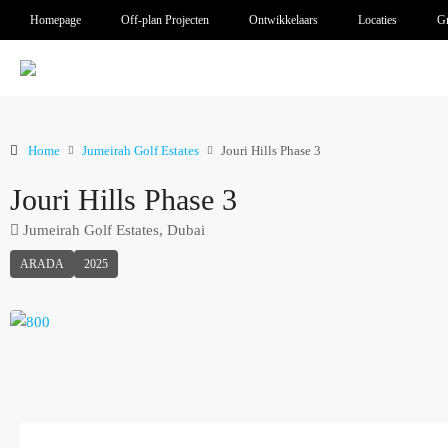
Homepage
Off-plan Projecten
Ontwikkelaars
Locaties
Gr
Home
Jumeirah Golf Estates
Jouri Hills Phase 3
Jouri Hills Phase 3
Jumeirah Golf Estates, Dubai
ARADA
2025