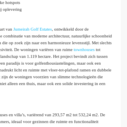
jke hotspots
j oplevering
hart van
Jumeirah Golf Estates
, ontwikkeld door de
ke combinatie van moderne architectuur, natuurlijke schoonheid
die op zoek zijn naar een harmonieuze levensstijl. Met slechts
siviteit. De woningen variëren van ruime
townhouses
tot
landschap van 1.119 hectare. Het project bevindt zich tussen
een paradijs is voor golfenthousiastelingen, maar ook een
nadrukt licht en ruimte met vloer-tot-plafond ramen en dubbele
t zijn de woningen voorzien van slimme technologieën die
iet alleen een thuis, maar ook een solide investering in een
uses en villa’s, variërend van 293,57 m2 tot 532,24 m2. De
mers, ideaal voor gezinnen die ruimte en functionaliteit