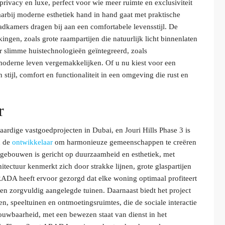
privacy en luxe, perfect voor wie meer ruimte en exclusiviteit
arbij moderne esthetiek hand in hand gaat met praktische
dkamers dragen bij aan een comfortabele levensstijl. De
gen, zoals grote raampartijen die natuurlijk licht binnenlaten
er slimme huistechnologieën geïntegreerd, zoals
 moderne leven vergemakkelijken. Of u nu kiest voor een
 stijl, comfort en functionaliteit in een omgeving die rust en
r
dige vastgoedprojecten in Dubai, en Jouri Hills Phase 3 is
n de
ontwikkelaar
om harmonieuze gemeenschappen te creëren
 gebouwen is gericht op duurzaamheid en esthetiek, met
itectuur kenmerkt zich door strakke lijnen, grote glaspartijen
RADA heeft ervoor gezorgd dat elke woning optimaal profiteert
en zorgvuldig aangelegde tuinen. Daarnaast biedt het project
, speeltuinen en ontmoetingsruimtes, die de sociale interactie
rouwbaarheid, met een bewezen staat van dienst in het