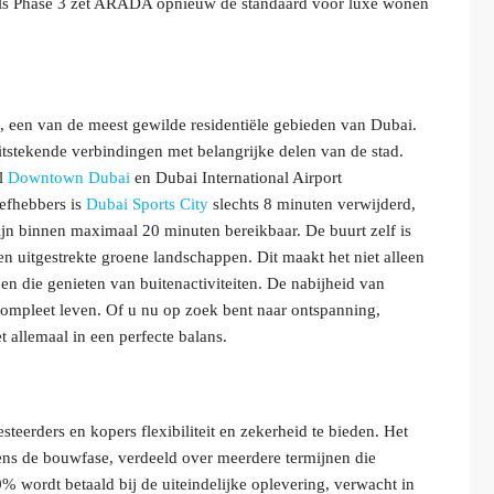
ills Phase 3 zet ARADA opnieuw de standaard voor luxe wonen
, een van de meest gewilde residentiële gebieden van Dubai.
itstekende verbindingen met belangrijke delen van de stad.
jl
Downtown Dubai
en Dubai International Airport
iefhebbers is
Dubai Sports City
slechts 8 minuten verwijderd,
jn binnen maximaal 20 minuten bereikbaar. De buurt zelf is
 uitgestrekte groene landschappen. Dit maakt het niet alleen
en die genieten van buitenactiviteiten. De nabijheid van
compleet leven. Of u nu op zoek bent naar ontspanning,
t allemaal in een perfecte balans.
teerders en kopers flexibiliteit en zekerheid te bieden. Het
dens de bouwfase, verdeeld over meerdere termijnen die
% wordt betaald bij de uiteindelijke oplevering, verwacht in