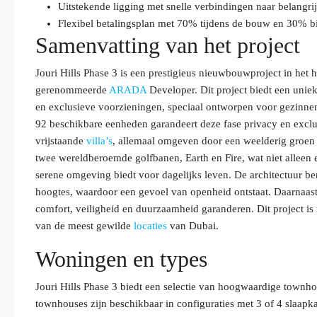
Uitstekende ligging met snelle verbindingen naar belangri
Flexibel betalingsplan met 70% tijdens de bouw en 30% bi
Samenvatting van het project
Jouri Hills Phase 3 is een prestigieus nieuwbouwproject in het 
gerenommeerde
ARADA
Developer. Dit project biedt een unie
en exclusieve voorzieningen, speciaal ontworpen voor gezinnen 
92 beschikbare eenheden garandeert deze fase privacy en exclu
vrijstaande
villa’s
, allemaal omgeven door een weelderig groen 
twee wereldberoemde golfbanen, Earth en Fire, wat niet alleen 
serene omgeving biedt voor dagelijks leven. De architectuur be
hoogtes, waardoor een gevoel van openheid ontstaat. Daarnaas
comfort, veiligheid en duurzaamheid garanderen. Dit project is n
van de meest gewilde
locaties
van Dubai.
Woningen en types
Jouri Hills Phase 3 biedt een selectie van hoogwaardige townho
townhouses zijn beschikbaar in configuraties met 3 of 4 slaapka