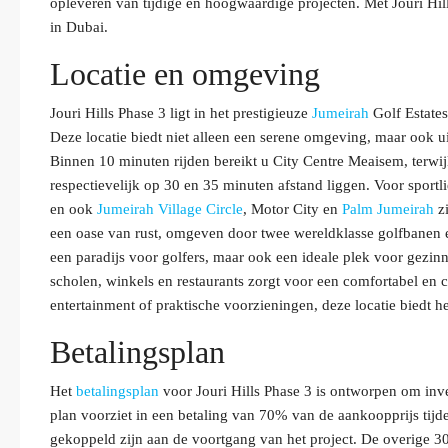
opleveren van tijdige en hoogwaardige projecten. Met Jouri H
in Dubai.
Locatie en omgeving
Jouri Hills Phase 3 ligt in het prestigieuze
Jumeirah
Golf Estates
Deze locatie biedt niet alleen een serene omgeving, maar ook u
Binnen 10 minuten rijden bereikt u City Centre Meaisem, terwi
respectievelijk op 30 en 35 minuten afstand liggen. Voor sportl
en ook
Jumeirah Village Circle
, Motor City en
Palm Jumeirah
zi
een oase van rust, omgeven door twee wereldklasse golfbanen en
een paradijs voor golfers, maar ook een ideale plek voor gezinn
scholen, winkels en restaurants zorgt voor een comfortabel en 
entertainment of praktische voorzieningen, deze locatie biedt he
Betalingsplan
Het
betalingsplan
voor Jouri Hills Phase 3 is ontworpen om inves
plan voorziet in een betaling van 70% van de aankoopprijs tij
gekoppeld zijn aan de voortgang van het project. De overige 30