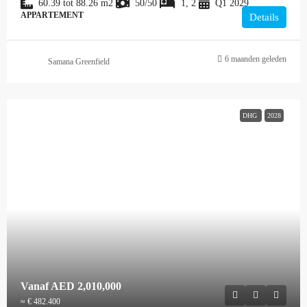
60.39 tot 88.26
m2
50/50
1, 2
Q1 2029
APPARTEMENT
Details
6 maanden geleden
Samana Greenfield
DHG
2028
Vanaf
AED 2,010,000
≈ € 482.400