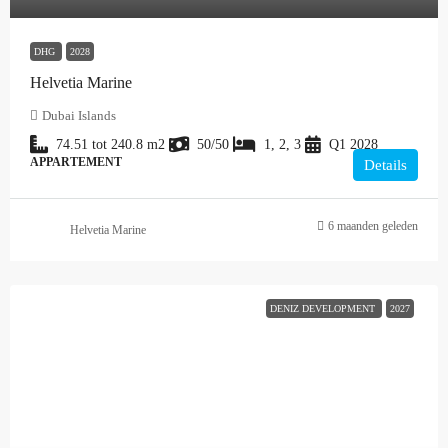
DHG
2028
Helvetia Marine
Dubai Islands
74.51 tot 240.8
m2
50/50
1, 2, 3
Q1 2028
APPARTEMENT
Details
6 maanden geleden
Helvetia Marine
DENIZ DEVELOPMENT
2027