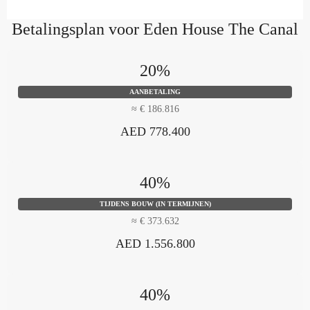
Betalingsplan voor Eden House The Canal
20%
AANBETALING
≈ € 186.816
AED 778.400
40%
TIJDENS BOUW (IN TERMIJNEN)
≈ € 373.632
AED 1.556.800
40%