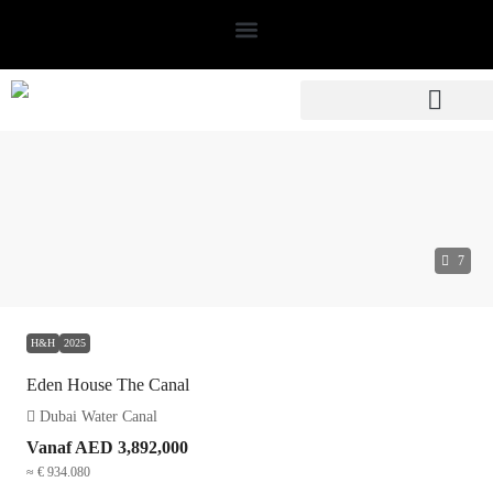
7
H&H
2025
Eden House The Canal
Dubai Water Canal
Vanaf
AED 3,892,000
≈ € 934.080