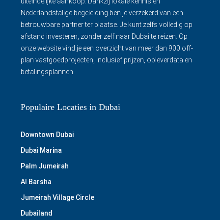
uiteindelijke aankoop. Dankzij lokale kennis én
Nederlandstalige begeleiding ben je verzekerd van een
betrouwbare partner ter plaatse. Je kunt zelfs volledig op
afstand investeren, zonder zelf naar Dubai te reizen. Op
onze website vind je een overzicht van meer dan 900 off-
plan vastgoedprojecten, inclusief prijzen, opleverdata en
betalingsplannen.
Populaire Locaties in Dubai
Downtown Dubai
Dubai Marina
Palm Jumeirah
Al Barsha
Jumeirah Village Circle
Dubailand