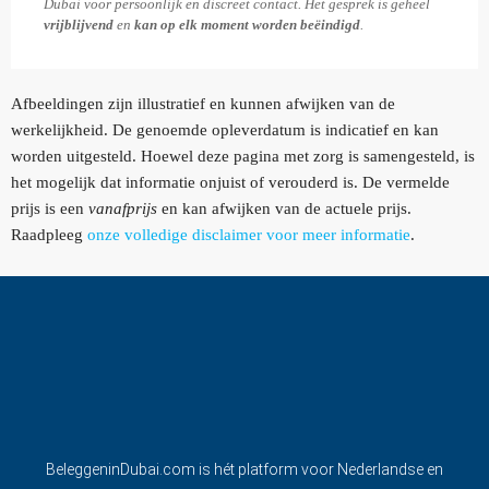
Dubai voor persoonlijk en discreet contact. Het gesprek is geheel
vrijblijvend
en
kan op elk moment worden beëindigd
.
Afbeeldingen zijn illustratief en kunnen afwijken van de
werkelijkheid. De genoemde opleverdatum is indicatief en kan
worden uitgesteld. Hoewel deze pagina met zorg is samengesteld, is
het mogelijk dat informatie onjuist of verouderd is. De vermelde
prijs is een
vanafprijs
en kan afwijken van de actuele prijs.
Raadpleeg
onze volledige disclaimer voor meer informatie
.
BeleggeninDubai.com is hét platform voor Nederlandse en