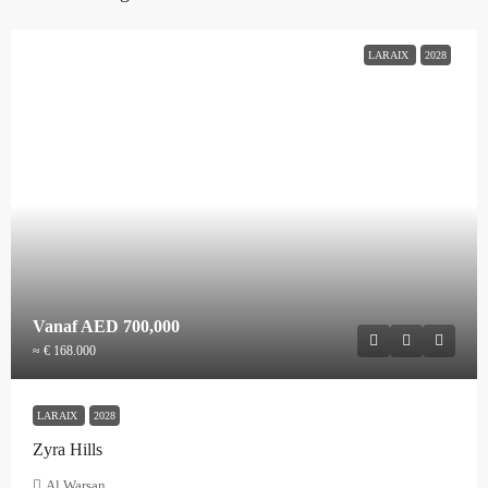
LARAIX
2028
Vanaf
AED 700,000
≈ € 168.000
LARAIX
2028
Zyra Hills
Al Warsan