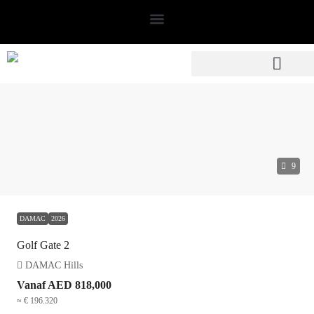
9
DAMAC
2026
Golf Gate 2
DAMAC Hills
Vanaf
AED 818,000
≈ € 196.320