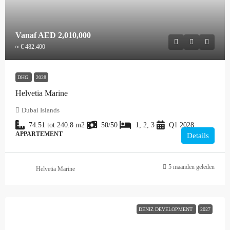
Vanaf
AED 2,010,000
≈ € 482.400
DHG
2028
Helvetia Marine
Dubai Islands
74.51 tot 240.8
m2
50/50
1, 2, 3
Q1 2028
APPARTEMENT
Details
5 maanden geleden
Helvetia Marine
DENIZ DEVELOPMENT
2027